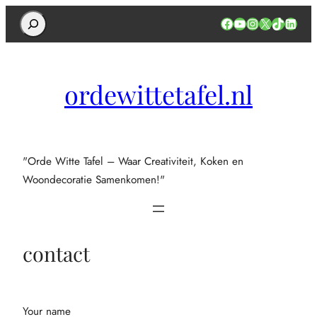
Search
Facebook
YouTube
Instagram
X
TikTok
Linked
ordewittetafel.nl
"Orde Witte Tafel – Waar Creativiteit, Koken en
Woondecoratie Samenkomen!"
contact
Your name