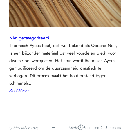
Niet gecategoriseerd
Thermisch Ayous hout, ook wel bekend als Obeche Noir,
is een bijzonder materiaal dat veel voordelen biedt voor
diverse bouwprojecten. Het hout wordt thermisch Ayous
gemodificeerd om de duurzaamheid drastisch te
verhogen. Dit proces maakt het hout bestand tegen
schimmels…
:
Read More →
Thermisch
ayous
en
yellow
cedar:
⏱︎
Read time:
2–3 minutes
13 November 2025
Metje
duurzame