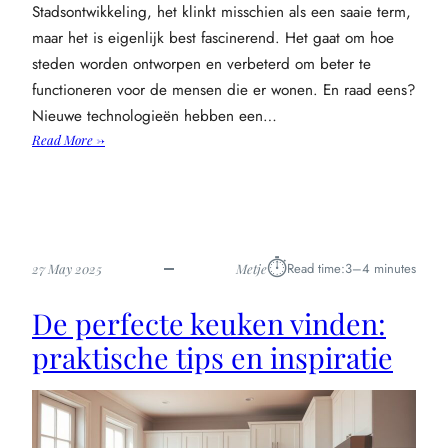
Stadsontwikkeling, het klinkt misschien als een saaie term,
maar het is eigenlijk best fascinerend. Het gaat om hoe
steden worden ontworpen en verbeterd om beter te
functioneren voor de mensen die er wonen. En raad eens?
Nieuwe technologieën hebben een…
:
Read More →
Technologische
innovaties
die
onze
steden
⏱︎
Read time:
3–4 minutes
27 May 2025
Metje
leefbaarder
maken
De perfecte keuken vinden:
praktische tips en inspiratie