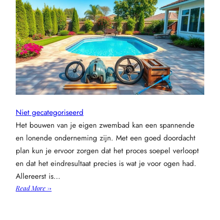
Niet gecategoriseerd
Het bouwen van je eigen zwembad kan een spannende
en lonende onderneming zijn. Met een goed doordacht
plan kun je ervoor zorgen dat het proces soepel verloopt
en dat het eindresultaat precies is wat je voor ogen had.
Allereerst is…
:
Read More →
Zelf
een
zwembad