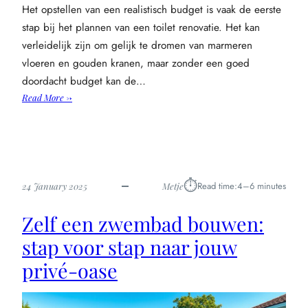
Het opstellen van een realistisch budget is vaak de eerste
stap bij het plannen van een toilet renovatie. Het kan
verleidelijk zijn om gelijk te dromen van marmeren
vloeren en gouden kranen, maar zonder een goed
doordacht budget kan de…
:
Read More →
Hoe
je
begint
aan
een
⏱︎
Read time:
4–6 minutes
24 January 2025
Metje
toilet
renovatie
Zelf een zwembad bouwen:
zonder
stress
stap voor stap naar jouw
en
privé-oase
gedoe