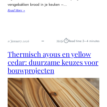
versgebakken brood in je keuken –…
:
Read More →
Vers
brood
bakken
thuis:
eenvoudige
⏱︎
Read time:
3–4 minutes
11 January 2026
Metje
stappen
voor
Thermisch ayous en yellow
beginners
cedar: duurzame keuzes voor
bouwprojecten