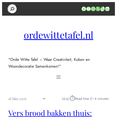
Search
Facebook
YouTube
Instagram
X
TikTok
Linked
ordewittetafel.nl
"Orde Witte Tafel – Waar Creativiteit, Koken en
Woondecoratie Samenkomen!"
⏱︎
Read time:
2–4 minutes
18 May 2026
Metje
Vers brood bakken thuis: