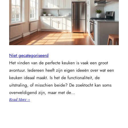
Niet gecategoriseerd
Het vinden van de perfecte keuken is vaak een groot
avontuur. Iedereen heeft zijn eigen ideeën over wat een
keuken ideaal maakt. Is het de functionaliteit, de
uitstraling, of misschien beide? De zoektocht kan soms
overweldigend zijn, maar met de…
:
Read More →
De
perfecte
keuken
vinden: