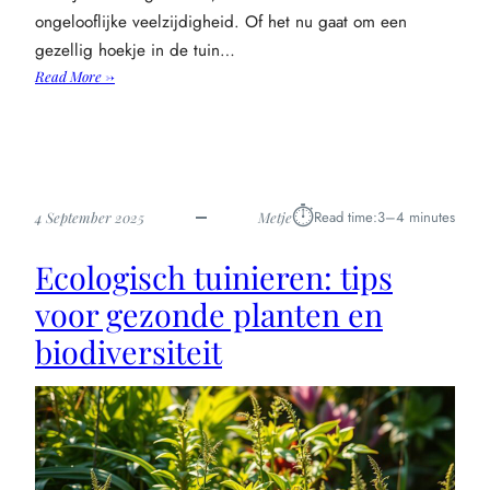
ongelooflijke veelzijdigheid. Of het nu gaat om een
gezellig hoekje in de tuin…
:
Read More →
Wicker
meubels:
stijlvolle
en
duurzame
⏱︎
Read time:
3–4 minutes
4 September 2025
Metje
keuze
voor
Ecologisch tuinieren: tips
je
tuin
voor gezonde planten en
biodiversiteit