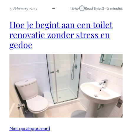
praktische
⏱︎
Read time:
3–5 minutes
13 February 2025
Metje
tips
en
Hoe je begint aan een toilet
inspiratie
renovatie zonder stress en
gedoe
Niet gecategoriseerd