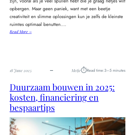
zijn, vooral als je veel spullen hebt die je graag netjes wilt
opbergen. Maar geen paniek, want met een beetje
creativiteit en slimme oplossingen kun je zelfs de kleinste
ruimtes optimaal benutten.…
:
Read More →
Slimme
en
creatieve
oplossingen
voor
⏱︎
Read time:
3–5 minutes
18 June 2025
Metje
ruimtegebrek
in
Duurzaam bouwen in 2025:
huis
kosten, financiering en
bespaartips