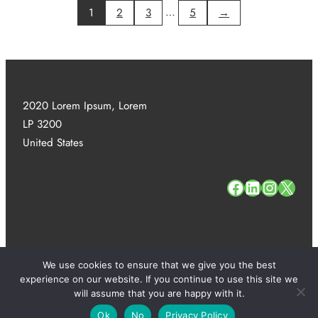
…
1
2
3
5
→
bouwen:
stap
voor
stap
naar
jouw
2020 Lorem Ipsum, Lorem
privé-
LP 3200
oase
United States
#
#
#
#
We use cookies to ensure that we give you the best
experience on our website. If you continue to use this site we
Copyright 2025. All Rights Reserved.
will assume that you are happy with it.
Ok
No
Privacy Policy