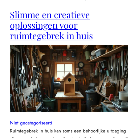
en
Slimme en creatieve
biodiversiteit
oplossingen voor
ruimtegebrek in huis
Niet gecategoriseerd
Ruimtegebrek in huis kan soms een behoorlijke uitdaging