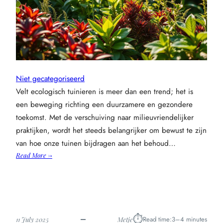
Niet gecategoriseerd
Velt ecologisch tuinieren is meer dan een trend; het is
een beweging richting een duurzamere en gezondere
toekomst. Met de verschuiving naar milieuvriendelijker
praktijken, wordt het steeds belangrijker om bewust te zijn
van hoe onze tuinen bijdragen aan het behoud…
:
Read More →
Ecologisch
tuinieren:
tips
voor
gezonde
⏱︎
Read time:
3–4 minutes
11 July 2025
Metje
planten