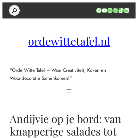
Search
Facebook
YouTube
Instagram
X
TikTok
Linked
ordewittetafel.nl
"Orde Witte Tafel – Waar Creativiteit, Koken en
Woondecoratie Samenkomen!"
Andijvie op je bord: van
knapperige salades tot