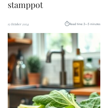
stamppot
⏱︎
Read time:
3–5 minutes
15 October 2024