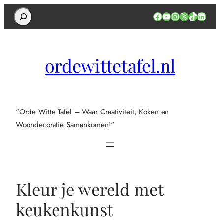
Search
Facebook
YouTube
Instagram
X
TikTok
Linked
ordewittetafel.nl
"Orde Witte Tafel – Waar Creativiteit, Koken en
Woondecoratie Samenkomen!"
Kleur je wereld met
keukenkunst